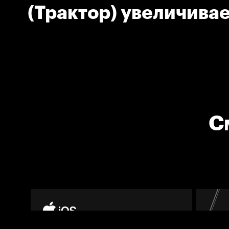
(Трактор) увеличива
в счете
С