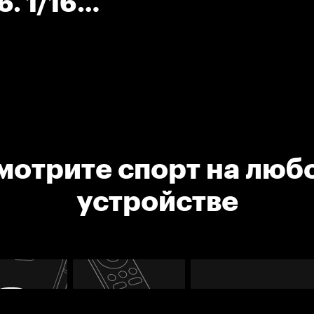
. 1/16
муш
мотрите спорт на люб
устройстве