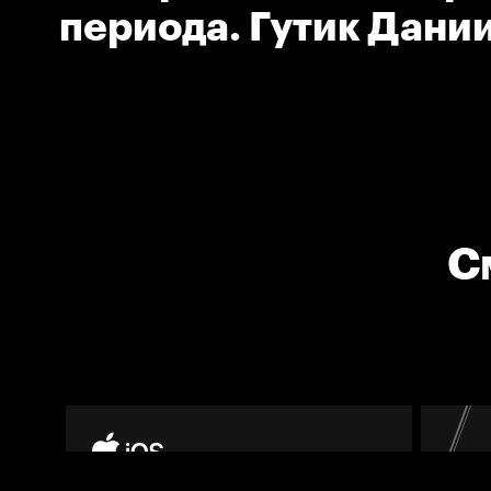
периода. Гутик Дани
(Спартак)
С