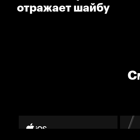
отражает шайбу
С