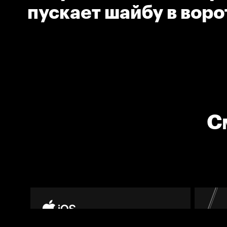
пускает шайбу в воро
С