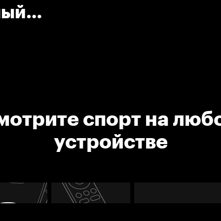
ный
мотрите спорт на люб
устройстве