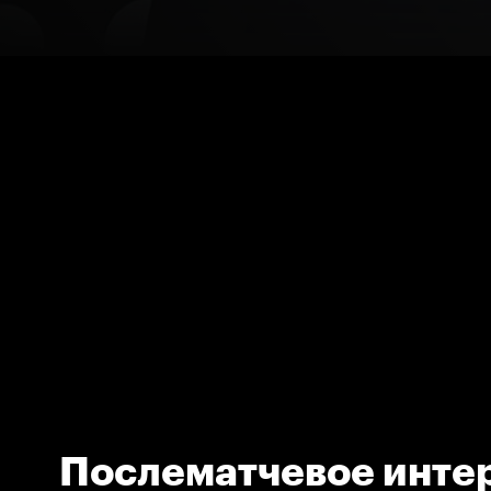
Послематчевое инте