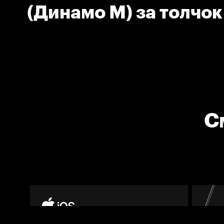
(Динамо М) за толчо
оштрафован
С