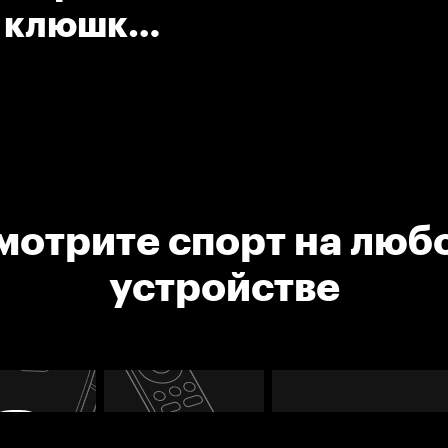
к клюшкой
мотрите спорт на люб
устройстве