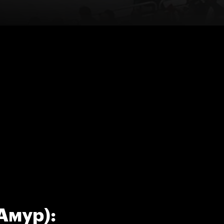
Амур):