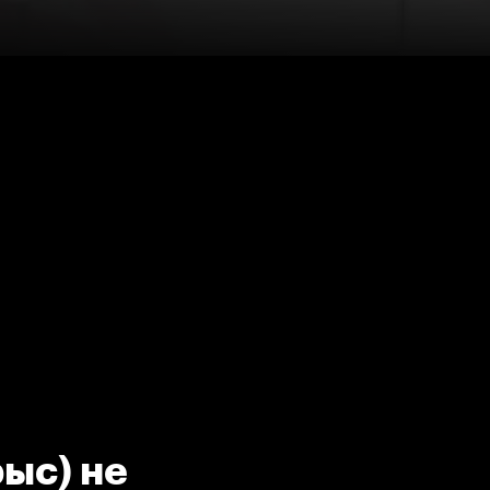
ыс) не