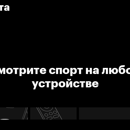
та
мотрите спорт на люб
устройстве