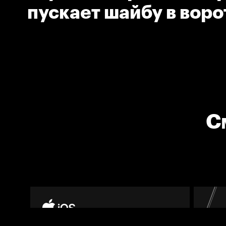
пускает шайбу в воро
С