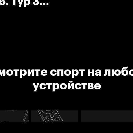
. Тур 3
ич
мотрите спорт на люб
устройстве