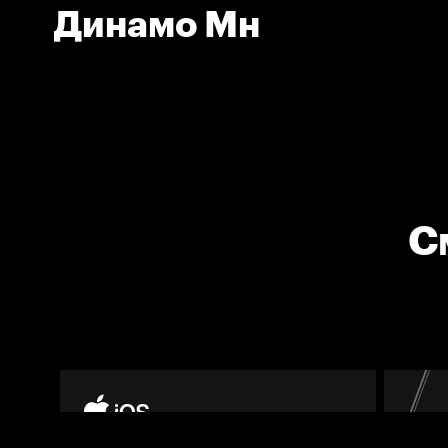
Динамо Мн
С