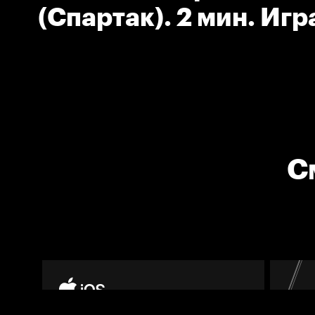
(Спартак). 2 мин. Иг
поднятой клюшкой.
С