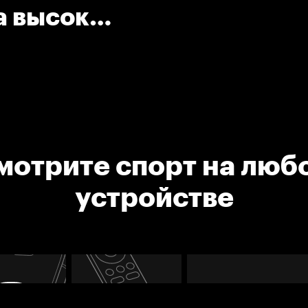
ра высоко
мотрите спорт на люб
устройстве