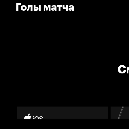
Голы матча
С