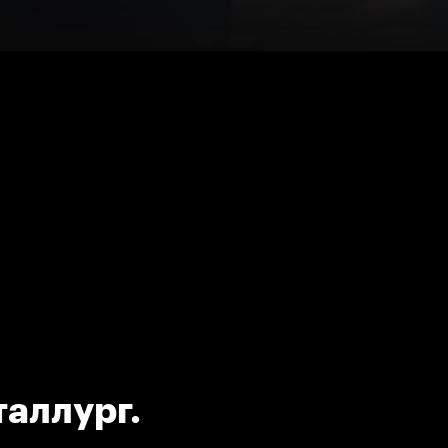
аллург.