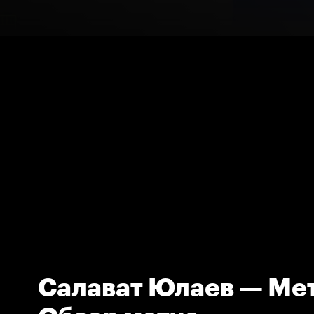
Салават Юлаев — Мет