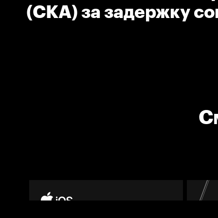
(СКА) за задержку с
С