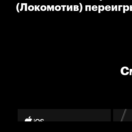
(Локомотив) переигр
вратаря
С