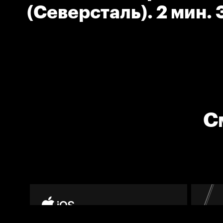
(Северсталь). 2 мин.
шайбы руками.
С