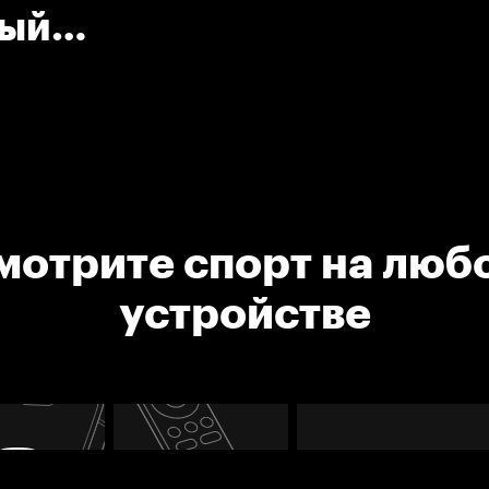
ный
ват
мотрите спорт на люб
устройстве