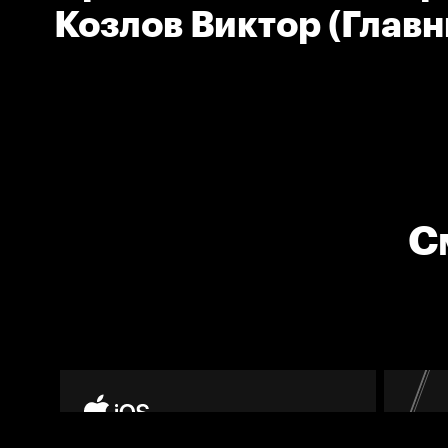
Козлов Виктор (Глав
тренер команды Сала
Юлаев)
С