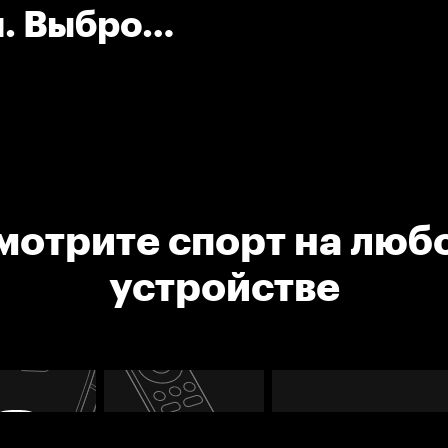
н. Выброс
мотрите спорт на люб
устройстве