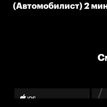
(Автомобилист) 2 ми
шайбы
С