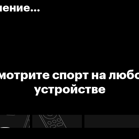
ление
е
мотрите спорт на люб
устройстве