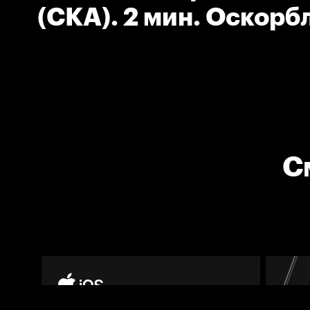
(СКА). 2 мин. Оскорб
судей и неспортивно
поведение.
С