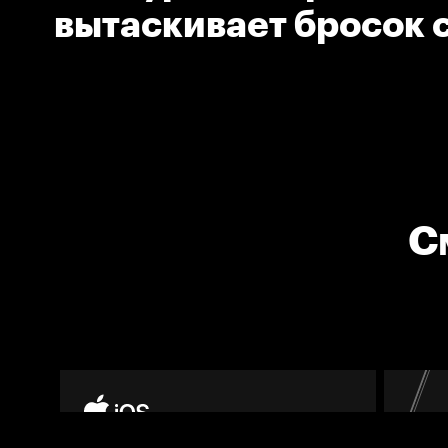
вытаскивает бросок 
позиции
С