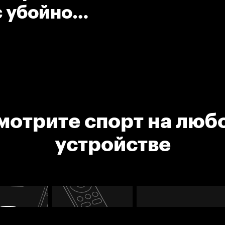
с убойной
мотрите спорт на люб
устройстве