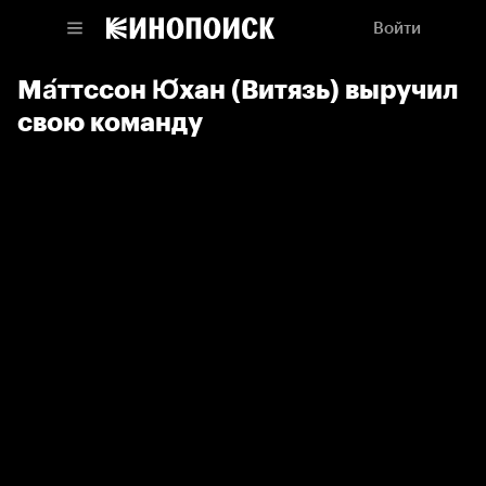
Войти
Ма́ттссон Ю́хан (Витязь) выручил
свою команду