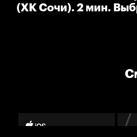
(ХК Сочи). 2 мин. Вы
шайбы.
С