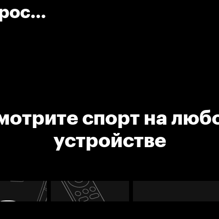
брос
мотрите спорт на люб
устройстве