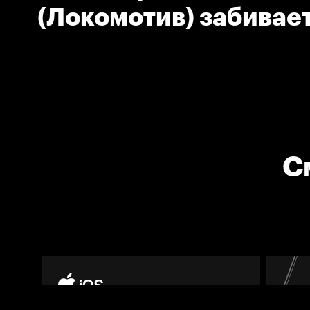
(Локомотив) забивае
шайбу для команды в
С