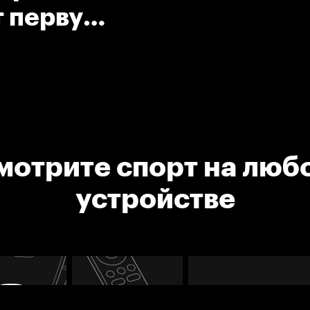
т первую
 матче
мотрите спорт на люб
устройстве