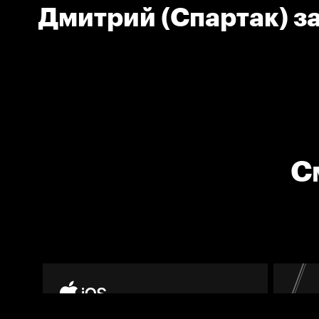
Дмитрий (Спартак) з
малый штраф
С