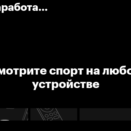
аработал
мотрите спорт на люб
устройстве