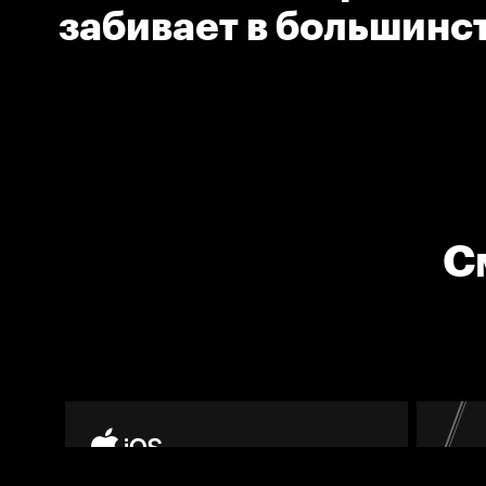
забивает в большинс
С