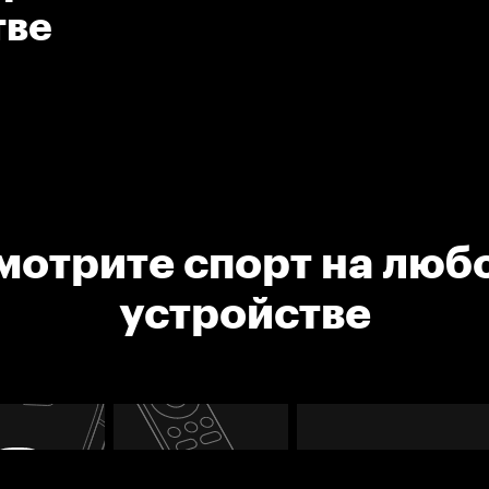
тве
мотрите спорт на люб
устройстве