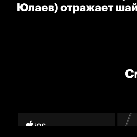
Юлаев) отражает ша
С