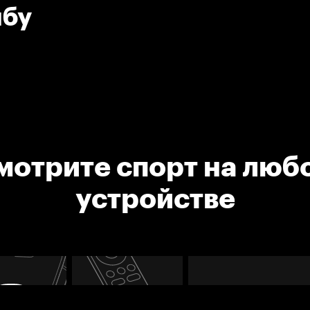
йбу
мотрите спорт на люб
устройстве