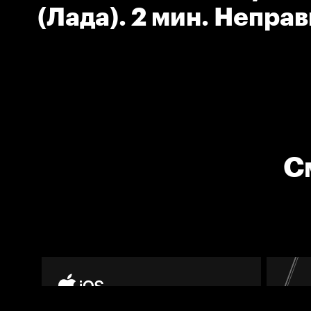
(Лада). 2 мин. Непра
атака.
С