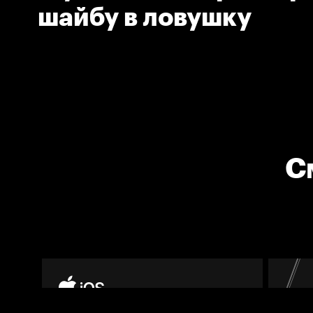
шайбу в ловушку
С