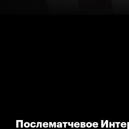
Послематчевое Инте