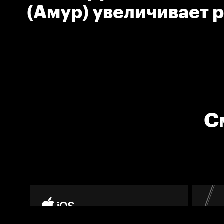
(Амур) увеличивает 
счёте
С