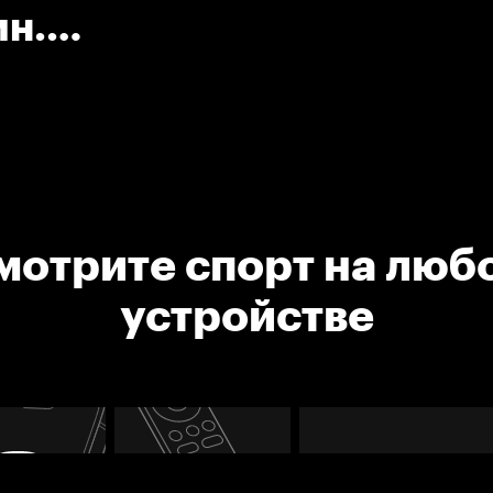
ин.
мотрите спорт на люб
устройстве