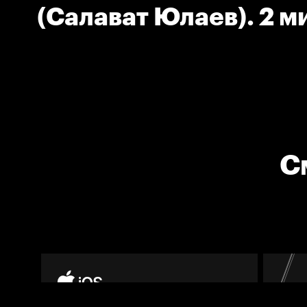
(Салават Юлаев). 2 м
Подножка
С