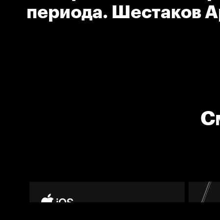
периода. Шестаков 
(Адмирал)
С