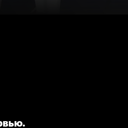
рвью.