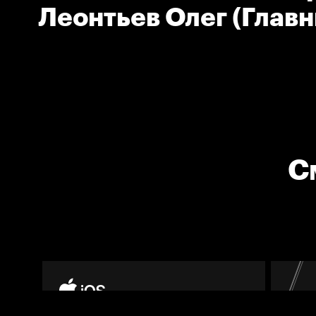
Леонтьев Олег (Глав
тренер команды Неф
С