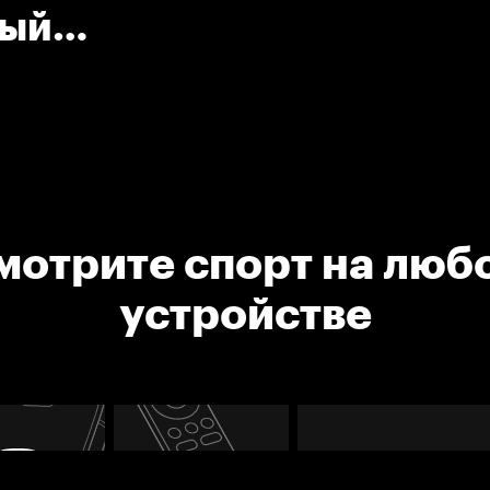
ный
техимик)
мотрите спорт на люб
устройстве