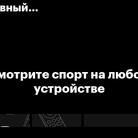
авный
так)
мотрите спорт на люб
устройстве