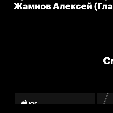
Жамнов Алексей (Гл
тренер команды Спар
С