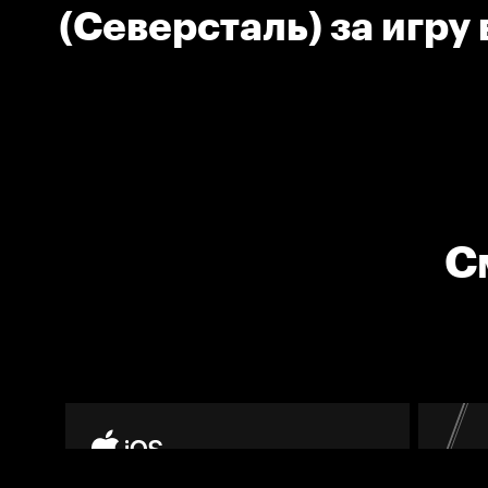
(Северсталь) за игру
поднятой клюшкой
С