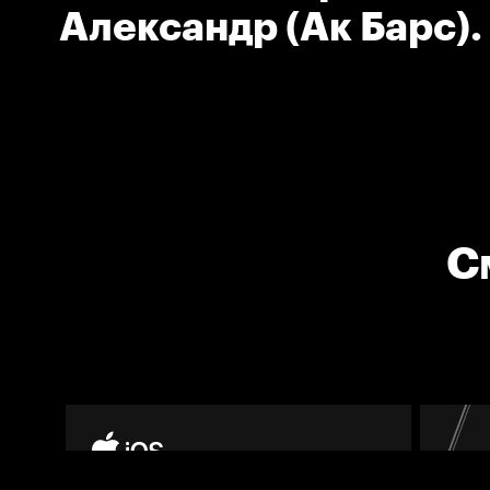
Александр (Ак Барс). 
Подножка.
С