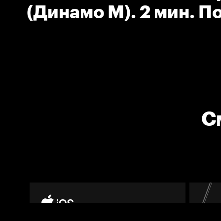
(Динамо М). 2 мин. П
С