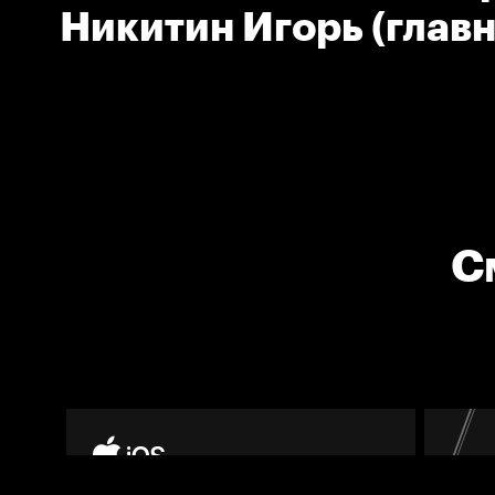
Никитин Игорь (глав
тренер Локомотива)
С