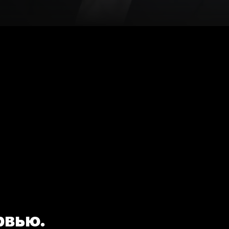
рвью.