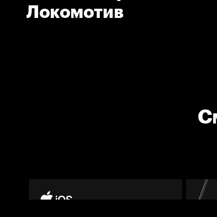
Локомотив
С