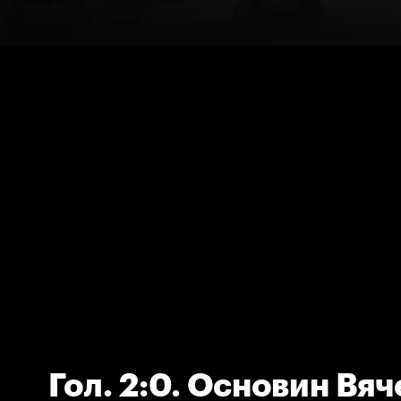
Гол. 2:0. Основин Вя