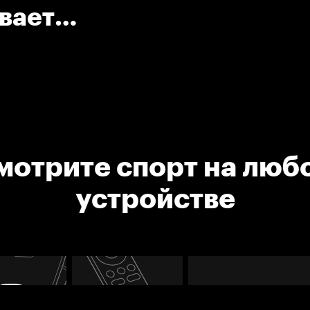
вает
мотрите спорт на люб
устройстве