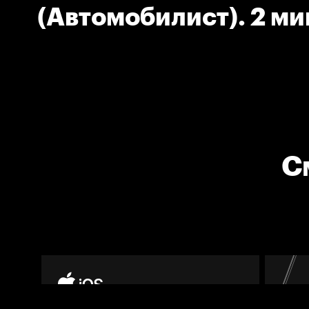
(Автомобилист). 2 ми
клюшкой.
С