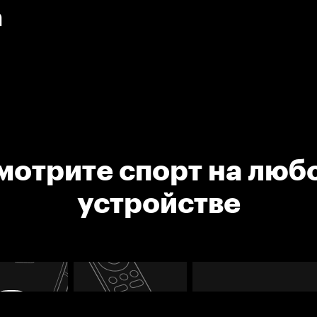
а
мотрите спорт на люб
устройстве