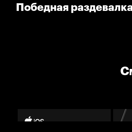
Победная раздевалк
С