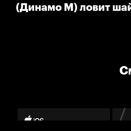
(Динамо М) ловит ша
С