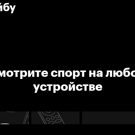
йбу
мотрите спорт на люб
устройстве