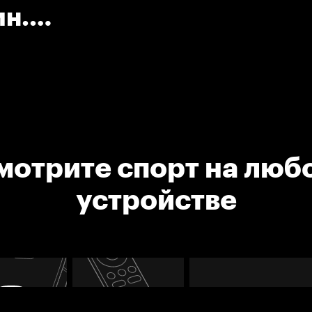
ин.
.
мотрите спорт на люб
устройстве