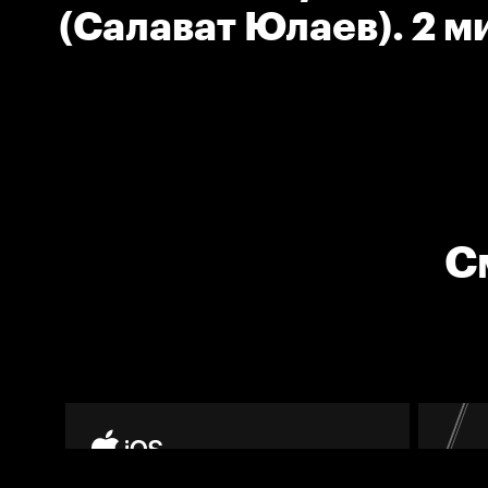
(Салават Юлаев). 2 м
Задержка соперника
С