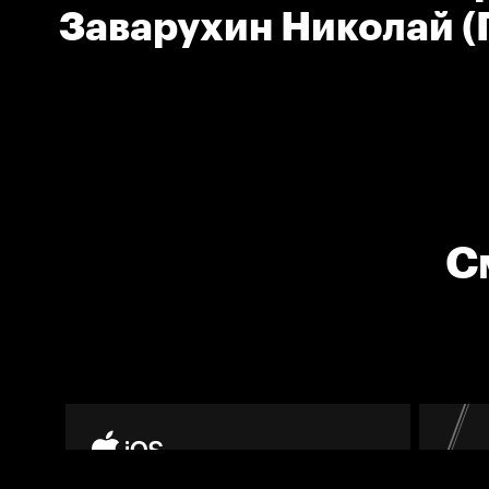
Заварухин Николай (
тренер команды
Автомобилист)
С