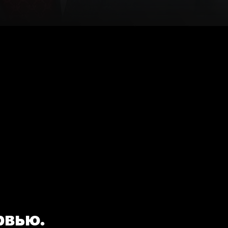
рвью.