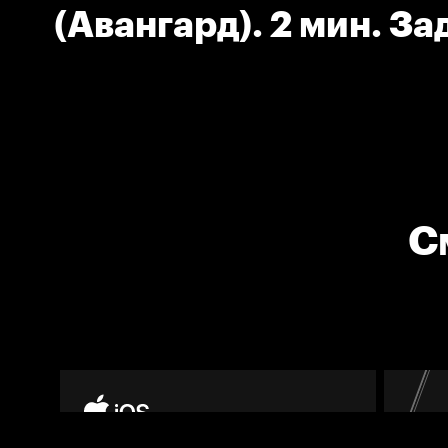
(Авангард). 2 мин. З
соперника.
С