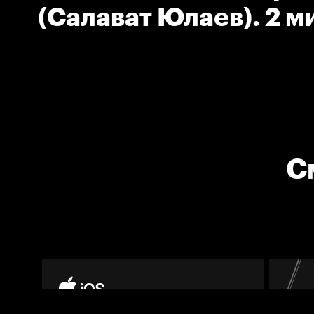
(Салават Юлаев). 2 м
клюшкой.
С