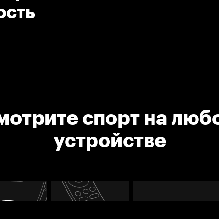
ость
мотрите спорт на люб
устройстве