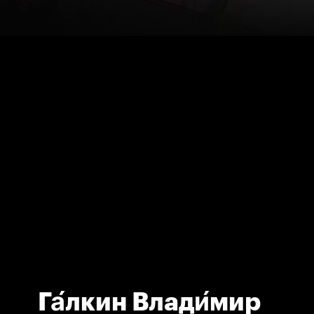
Га́лкин Влади́мир