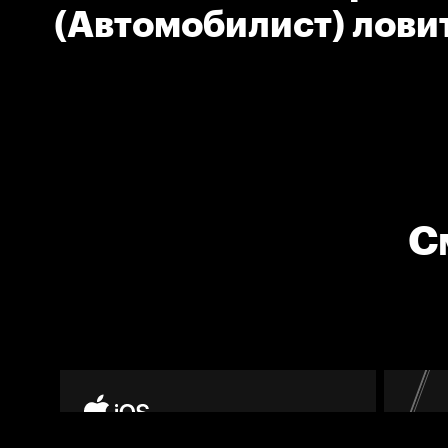
(Автомобилист) лови
ловушку
С