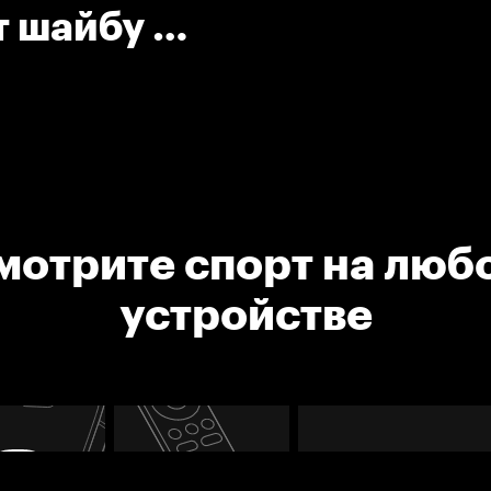
т шайбу в
мотрите спорт на люб
устройстве